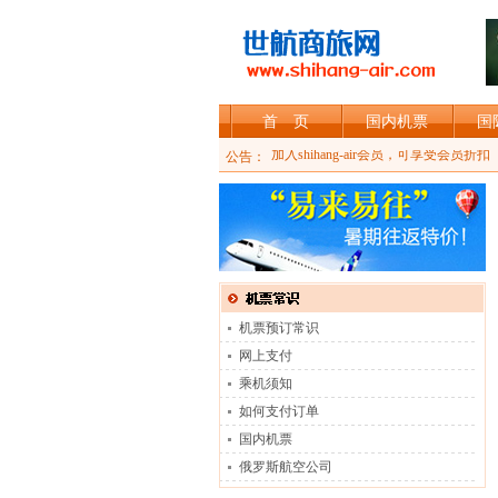
首 页
国内机票
国
undefined
加入shihang-air会员，可享受会员折扣
公告：
机票预订常识
网上支付
乘机须知
如何支付订单
国内机票
俄罗斯航空公司