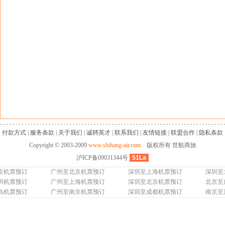
付款方式
|
服务条款
|
关于我们
|
诚聘英才
|
联系我们
|
友情链接
|
联盟合作
|
隐私条款
Copyright © 2003-2009
www.shihang-air.com
版权所有 世航商旅
沪ICP备09031344号
51La
京机票预订
广州至北京机票预订
深圳至上海机票预订
深圳至
圳机票预订
广州至上海机票预订
深圳至北京机票预订
北京至
岛机票预订
广州至南京机票预订
深圳至成都机票预订
南京至