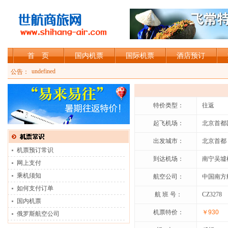
首 页
国内机票
国际机票
酒店预订
加入shihang-air会员，可享受会员折扣
undefined
公告：
特价类型：
往返
起飞机场：
北京首都
出发城市：
北京首都
机票预订常识
到达机场：
南宁吴墟
网上支付
乘机须知
航空公司：
中国南方
如何支付订单
航 班 号：
CZ3278
国内机票
机票特价：
￥930
俄罗斯航空公司