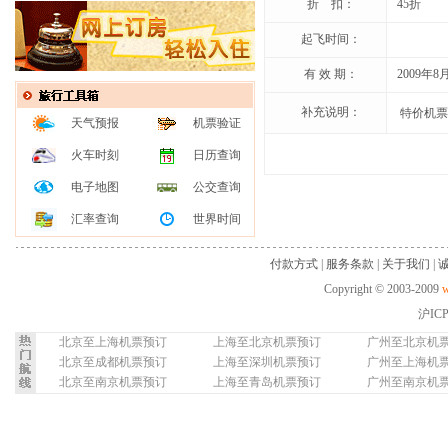
折 扣：
45折
起飞时间：
有 效 期：
2009年8
补充说明：
特价机票
天气预报
机票验证
火车时刻
日历查询
电子地图
公交查询
汇率查询
世界时间
付款方式
|
服务条款
|
关于我们
|
Copyright © 2003-2009
w
沪IC
北京至上海机票预订
上海至北京机票预订
广州至北京机
北京至成都机票预订
上海至深圳机票预订
广州至上海机
北京至南京机票预订
上海至青岛机票预订
广州至南京机