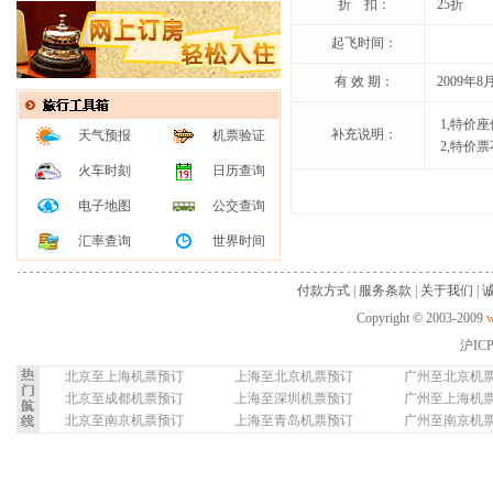
折 扣：
25折
起飞时间：
有 效 期：
2009年8
1,特价
补充说明：
天气预报
机票验证
2,特价
火车时刻
日历查询
电子地图
公交查询
汇率查询
世界时间
付款方式
|
服务条款
|
关于我们
|
Copyright © 2003-2009
w
沪IC
北京至上海机票预订
上海至北京机票预订
广州至北京机
北京至成都机票预订
上海至深圳机票预订
广州至上海机
北京至南京机票预订
上海至青岛机票预订
广州至南京机