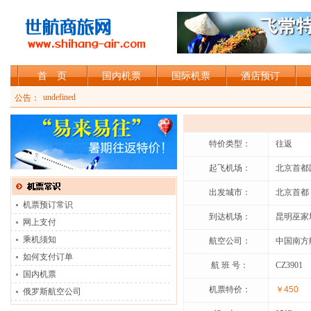
首 页
国内机票
国际机票
酒店预订
undefined
公告：
加入shihang-air会员，可享受会员折扣
特价类型：
往返
起飞机场：
北京首都
出发城市：
北京首都
机票预订常识
到达机场：
昆明巫家
网上支付
乘机须知
航空公司：
中国南方
如何支付订单
航 班 号：
CZ3901
国内机票
机票特价：
￥450
俄罗斯航空公司